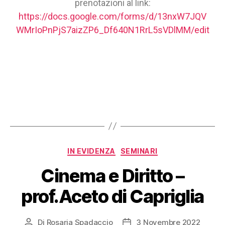
prenotazioni al link:
https://docs.google.com/forms/d/13nxW7JQV
WMrIoPnPjS7aizZP6_Df640N1RrL5sVDlMM/edit
IN EVIDENZA
SEMINARI
Cinema e Diritto –
prof.Aceto di Capriglia
Di
Rosaria Spadaccio
3 Novembre 2022