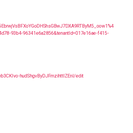
a1iv05EbrwjVsBFXoYGoDHShsGBwJ7DXA9RTByM5_oow1%4
-4d78-93b4-96341e6a2856&tenantId=017e16ae-f415-
eb3CKIvo-hudShgvByDJFmzihttIZEnI/edit