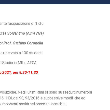
nte l’acquisizione di 1 cfu
Luisa Sorrentino (AlmaViva)
co: Prof. Stefano Coronella
a riservato a 100 studenti
 di Studio in MII e AFCA
o 2021, ore 9.30-11.30
 evoluzione. Negli ultimi anni si sono susseguiti numerosi
2016, il D.Lgs. 90, 93/2016 e successive modifiche ed
 importanti novità nei processi contabili.