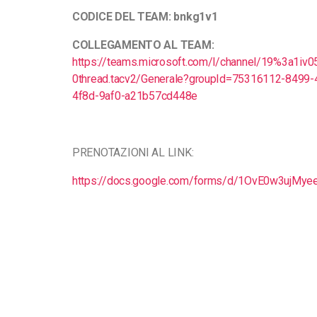
CODICE DEL TEAM: bnkg1v1
COLLEGAMENTO AL TEAM:
https://teams.microsoft.com/l/channel/19%3
0thread.tacv2/Generale?groupId=75316112-8499
4f8d-9af0-a21b57cd448e
PRENOTAZIONI AL LINK:
https://docs.google.com/forms/d/1OvE0w3ujMye